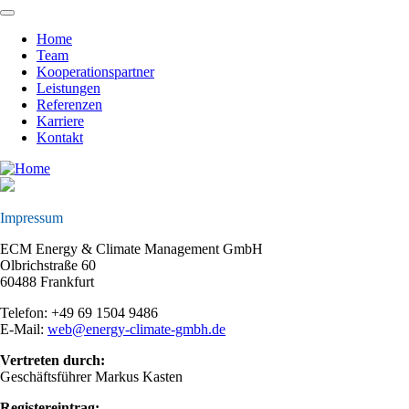
Skip
to
Home
main
Team
Main
content
Kooperationspartner
navigation
Leistungen
Referenzen
Karriere
Kontakt
Impressum
ECM Energy & Climate Management GmbH
Olbrichstraße 60
60488 Frankfurt
Telefon: +49 69 1504 9486
E-Mail:
web@energy-climate-gmbh.de
Vertreten durch:
Geschäftsführer Markus Kasten
Registereintrag: