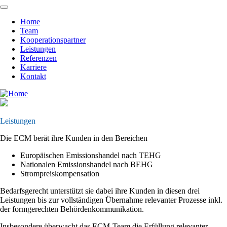
Skip
to
Home
main
Team
Main
content
Kooperationspartner
navigation
Leistungen
Referenzen
Karriere
Kontakt
Leistungen
Die ECM berät ihre Kunden in den Bereichen
Europäischen Emissionshandel nach TEHG
Nationalen Emissionshandel nach BEHG
Strompreiskompensation
Bedarfsgerecht unterstützt sie dabei ihre Kunden in diesen drei
Leistungen bis zur vollständigen Übernahme relevanter Prozesse inkl.
der formgerechten Behördenkommunikation.
Insbesondere überwacht das ECM-Team die Erfüllung relevanter