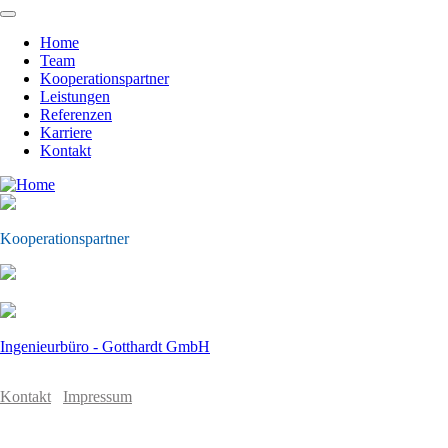
Skip
to
Home
main
Team
Main
content
Kooperationspartner
navigation
Leistungen
Referenzen
Karriere
Kontakt
Kooperationspartner
Ingenieurbüro - Gotthardt GmbH
Kontakt
Impressum